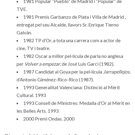
1981 Popular “Pueblo” de Madrid i “Popular” de
TVE.
1981 Premis Garbanzo de Plata i Villa de Madrid ,
entregat pel seu Alcalde, llavors Sr. Enrique Tierno
Galván.
1982 TP d’Or, a tota una carrera com a actor de
cine, TV i teatre.
1982 Oscar a millor pel·lícula de parla no anglesa
per
Volver a empezar
, de José Luis Garci (1982).
1987 Candidat al Goya per la pel·lícula
Jarrapellejos,
d’Antonio Giménez-Rico-Rico (1987).
1993 Generalitat Valenciana: Distinció al Mèrit
Cultural. 1993
1993 Consell de Ministres: Medalla d’Or al Mèrit en
les Belles Arts. 1993
2000 Premi Ondas. 2000