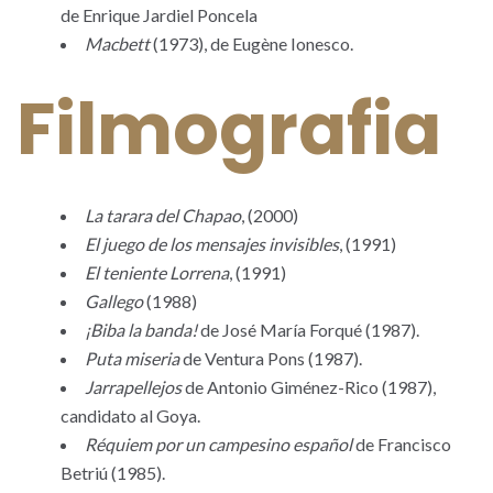
de Enrique Jardiel Poncela
Macbett
(1973), de Eugène Ionesco.
Filmografia
La tarara del Chapao
, (2000)
El juego de los mensajes invisibles
, (1991)
El teniente Lorrena
, (1991)
Gallego
(1988)
¡Biba la banda!
de José María Forqué (1987).
Puta miseria
de Ventura Pons (1987).
Jarrapellejos
de Antonio Giménez-Rico (1987),
candidato al Goya.
Réquiem por un campesino español
de Francisco
Betriú (1985).