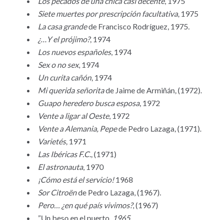
Los pecados de una chica casi decente
, 1975
Siete muertes por prescripción facultativa
, 1975
La casa grande
de Francisco Rodríguez, 1975.
¿…Y el prójimo?
, 1974
Los nuevos españoles
, 1974
Sex o no sex
, 1974
Un curita cañón
, 1974
Mi querida señorita
de Jaime de Armiñán, (1972).
Guapo heredero busca esposa
, 1972
Vente a ligar al Oeste
, 1972
Vente a Alemania, Pepe
de Pedro Lazaga, (1971).
Varietés
, 1971
Las Ibéricas F.C.
, (1971)
El astronauta
, 1970
¡Cómo está el servicio!
1968
Sor Citroën
de Pedro Lazaga, (1967).
Pero… ¿en qué país vivimos?
, (1967)
”Un beso en el puerto
, 1965