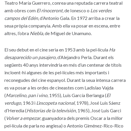
Teatro María Guerrero, conrea una reputada carrera teatral
amb obres com
El rinoceront
, de Ionesco o
Los verdes
campos del Edén
, d’Antonio Gala. En 1972 arriba a crear la
seua pròpia companyia. Amb ella va posar en escena, entre
altres, l’obra
Niebla
, de Miguel de Unamuno.
El seu debut en el cine seria en 1953 amb la pel·lícula
Ha
desaparecido un pasajero
, d’Alejandro Perla. Durant els
següents 40 anys intervindria en més d’un centenar de títols
incloent-hi algunes de les pel·lícules més importants i
reconegudes del cine espanyol. Durant la seua intensa carrera
es va posar a les ordes de cineastes com Ladislao Vajda
(
Marcelino, pan i vino
, 1955), Luis García Berlanga (
El
verdugo
, 1963 i
L’escopeta nacional
, 1978), José Luis Sáenz
d’Heredia (
Historias de la televisión
, 1965), José Luis Garci
(
Volver a empezar
, guanyadora dels premis Oscar a la millor
pel·lícula de parla no anglesa) o Antonio Giménez-Rico-Rico