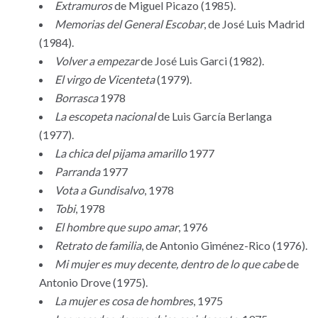
Extramuros
de Miguel Picazo (1985).
Memorias del General Escobar
, de José Luis Madrid
(1984).
Volver a empezar
de José Luis Garci (1982).
El virgo de Vicenteta
(1979).
Borrasca
1978
La escopeta nacional
de Luis García Berlanga
(1977).
La chica del pijama amarillo
1977
Parranda
1977
Vota a Gundisalvo
, 1978
Tobi
, 1978
El hombre que supo amar
, 1976
Retrato de familia
, de Antonio Giménez-Rico (1976).
Mi mujer es muy decente, dentro de lo que cabe
de
Antonio Drove (1975).
La mujer es cosa de hombres
, 1975