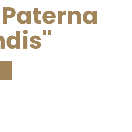
e Paterna
ndis"