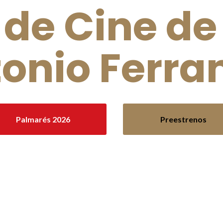
 de Cine d
onio Ferra
Palmarés 2026
Preestrenos