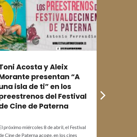
Toni Acosta y Aleix
Natal
Morante presentan “A
Serra
una isla de ti” en los
«Lapö
preestrenos del Festival
preest
de Cine de Paterna
de Ci
El próximo miércoles 8 de abril, el Festival
El próximo
de Cine de Paterna acoge, en los cines
de Cine de