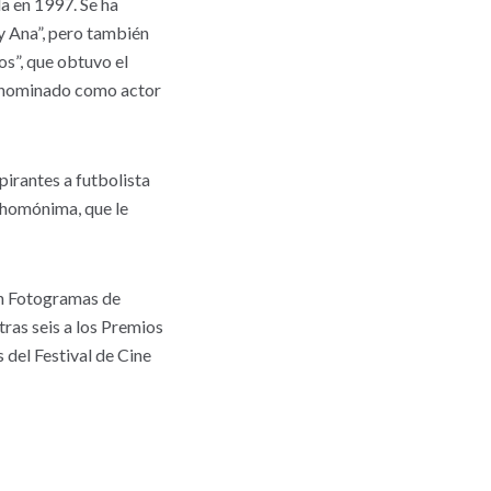
a en 1997. Se ha
y Ana”, pero también
os”, que obtuvo el
e nominado como actor
spirantes a futbolista
e homónima, que le
un Fotogramas de
ras seis a los Premios
 del Festival de Cine