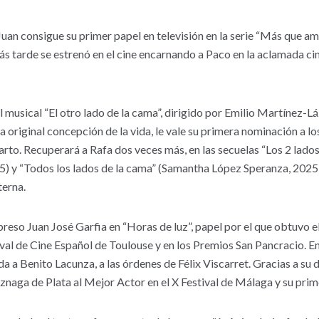
uan consigue su primer papel en televisión en la serie “Más que ami
ás tarde se estrenó en el cine encarnando a Paco en la aclamada cin
l musical “El otro lado de la cama”, dirigido por Emilio Martínez-Lá
na original concepción de la vida, le vale su primera nominación a lo
rto. Recuperará a Rafa dos veces más, en las secuelas “Los 2 lados
) y “Todos los lados de la cama” (Samantha López Speranza, 2025)
terna.
preso Juan José Garfia en “Horas de luz”, papel por el que obtuvo 
ival de Cine Español de Toulouse y en los Premios San Pancracio. 
ida a Benito Lacunza, a las órdenes de Félix Viscarret. Gracias a su
znaga de Plata al Mejor Actor en el X Festival de Málaga y su pri