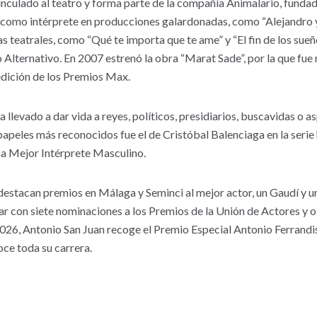
inculado al teatro y forma parte de la compañía Animalario, fundad
as como intérprete en producciones galardonadas, como “Alejandro 
as teatrales, como “Qué te importa que te ame” y “El fin de los sueñ
Alternativo. En 2007 estrenó la obra “Marat Sade”, por la que fu
edición de los Premios Max.
a llevado a dar vida a reyes, políticos, presidiarios, buscavidas o a
papeles más reconocidos fue el de Cristóbal Balenciaga en la seri
 a Mejor Intérprete Masculino.
 destacan premios en Málaga y Seminci al mejor actor, un Gaudí y 
r con siete nominaciones a los Premios de la Unión de Actores y ot
026, Antonio San Juan recoge el Premio Especial Antonio Ferrandis
ce toda su carrera.