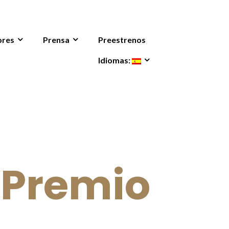
ores
Prensa
Preestrenos
Idiomas:
 Premio