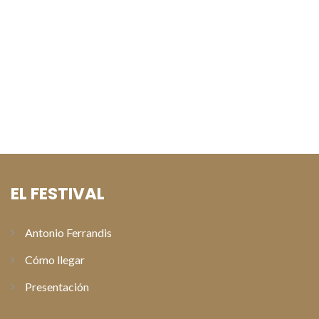
Natalia Verbeke y David Serrano presentan «Lapönia» en los
preestrenos del Festival de Cine de Paterna
Alberto San Juan recoge el Premio Especial Antonio
Ferrandis en la gala de clausura del XI Festival de Cine de
Paterna
EL FESTIVAL
Antonio Ferrandis
Cómo llegar
Presentación