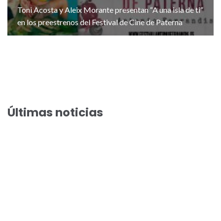
Toni Acosta y Aleix Morante presentan “A una isla de ti”
en los preestrenos del Festival de Cine de Paterna
Últimas noticias
El Festival de Cine de Paterna acoge el preestreno de la
comedia veraniega “Haciendo amigos”
El Festival de Cine de Paterna llega a su preestreno 100 con
Arantxa Echevarría y Susi Sánchez en “Cada día nace un listo”
Toni Acosta y Aleix Morante presentan “A una isla de ti” en
los preestrenos del Festival de Cine de Paterna