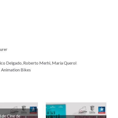
urer
rico Delgado, Roberto Merhi, María Querol
 Animation Bikes
l de Cine de