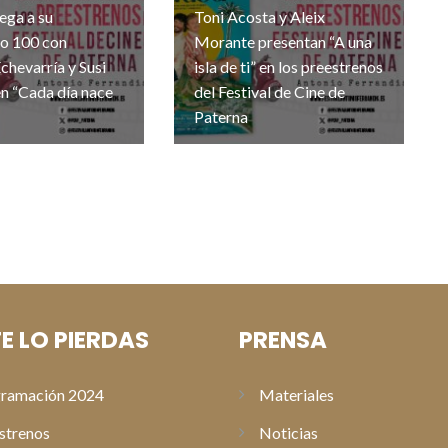
lega a su
Toni Acosta y Aleix
no 100 con
Morante presentan “A una
chevarría y Susi
isla de ti” en los preestrenos
n “Cada día nace
del Festival de Cine de
Paterna
E LO PIERDAS
PRENSA
ramación 2024
Materiales
strenos
Noticias