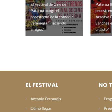
El Festival de Cine de
Paterna l
Paterna acoge el
preestre
preestreno de la comedia
Arantxa E
veraniega “Haciendo
Sánchez e
amigos”
un listo”
EL FESTIVAL
NO T
Antonio Ferrandis
Prog
Cómo llegar
Pree