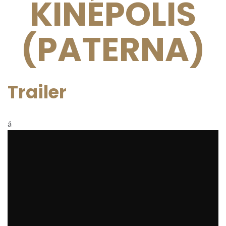
KINÉPOLIS
(PATERNA)
Trailer
á