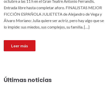
octubre a las 11 h en el Gran Teatre Antonio Ferrandis.
Entrada libre hasta completar aforo. FINALISTAS MEJOR
FICCIÓN ESPAÑOLA JULIETETA de Alejandro de Vega y
Álvaro Moriano: Julia quiere ser actriz, pero hay algo que se
lo impide: sus miedos, sus complejos, su familia. […]
Leer más
Últimas noticias
El Festival de Cine de Paterna acoge el preestreno de la
comedia veraniega “Haciendo amigos”
El Festival de Cine de Paterna llega a su preestreno 100 con