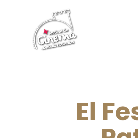
El Fe
Pa