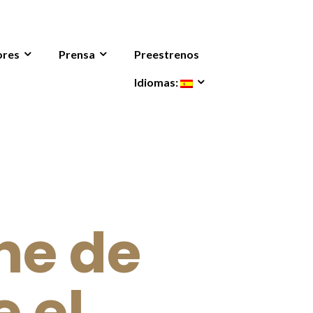
ores
Prensa
Preestrenos
Idiomas:
ine de
 el