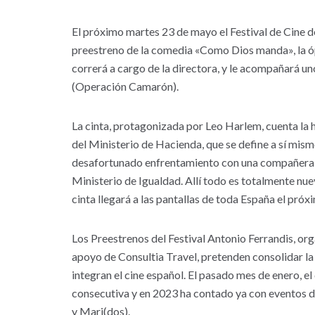
El próximo martes 23 de mayo el Festival de Cine de
preestreno de la comedia «Como Dios manda», la óp
correrá a cargo de la directora, y le acompañará uno 
(Operación Camarón).
La cinta, protagonizada por Leo Harlem, cuenta la
del Ministerio de Hacienda, que se define a sí mi
desafortunado enfrentamiento con una compañera d
Ministerio de Igualdad. Allí todo es totalmente nuev
cinta llegará a las pantallas de toda España el próxi
Los Preestrenos del Festival Antonio Ferrandis, or
apoyo de Consultia Travel, pretenden consolidar la
integran el cine español. El pasado mes de enero, e
consecutiva y en 2023 ha contado ya con eventos de
y Mari(dos).