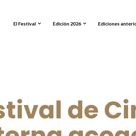
El Festival
Edición 2026
Ediciones anteri
stival de C
terna acoge