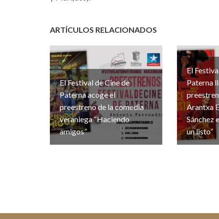
ARTÍCULOS RELACIONADOS
El Festiva
El Festival de Cine de
Paterna l
Paterna acoge el
preestre
preestreno de la comedia
Arantxa E
veraniega “Haciendo
Sánchez e
amigos”
un listo”