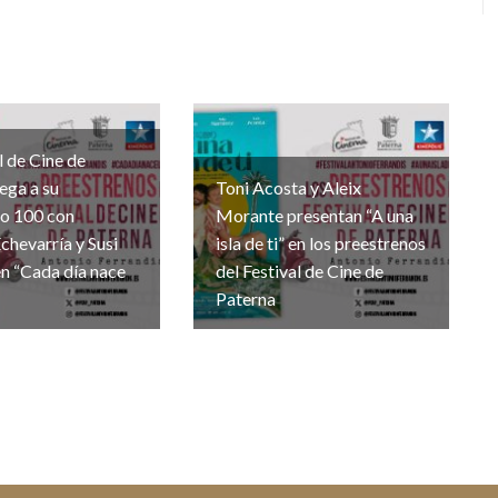
l de Cine de
lega a su
Toni Acosta y Aleix
no 100 con
Morante presentan “A una
chevarría y Susi
isla de ti” en los preestrenos
n “Cada día nace
del Festival de Cine de
Paterna