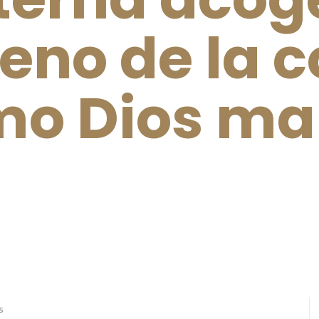
reno de la 
o Dios m
s