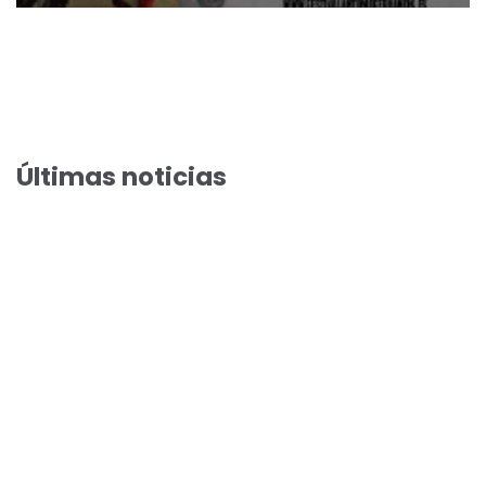
Últimas noticias
El Festival de Cine de Paterna acoge el preestreno de la
comedia veraniega “Haciendo amigos”
El Festival de Cine de Paterna llega a su preestreno 100 con
Arantxa Echevarría y Susi Sánchez en “Cada día nace un listo”
Toni Acosta y Aleix Morante presentan “A una isla de ti” en
los preestrenos del Festival de Cine de Paterna
Natalia Verbeke y David Serrano presentan «Lapönia» en los