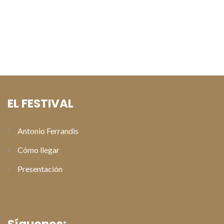
preestrenos del Festival de Cine de Paterna
Alberto San Juan recoge el Premio Especial Antonio
Ferrandis en la gala de clausura del XI Festival de Cine de
Paterna
EL FESTIVAL
Antonio Ferrandis
Cómo llegar
Presentación