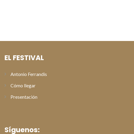
Alberto San Juan recoge el Premio Especial Antonio
Ferrandis en la gala de clausura del XI Festival de Cine de
Paterna
EL FESTIVAL
Antonio Ferrandis
Cómo llegar
Presentación
Síguenos: