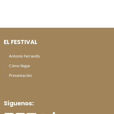
Alberto San Juan recoge el Premio Especial Antonio
Ferrandis en la gala de clausura del XI Festival de Cine de
Paterna
EL FESTIVAL
Antonio Ferrandis
Cómo llegar
Presentación
Síguenos: