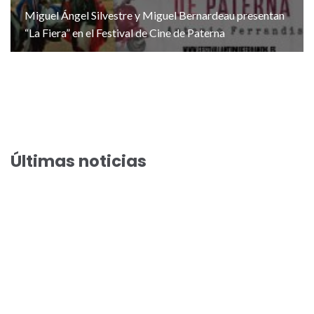
Miguel Ángel Silvestre y Miguel Bernardeau presentan
“La Fiera” en el Festival de Cine de Paterna
Últimas noticias
El Festival de Cine de Paterna acoge el preestreno de la
comedia veraniega “Haciendo amigos”
El Festival de Cine de Paterna llega a su preestreno 100 con
Arantxa Echevarría y Susi Sánchez en “Cada día nace un listo”
Toni Acosta y Aleix Morante presentan “A una isla de ti” en
los preestrenos del Festival de Cine de Paterna