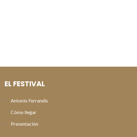
Natalia Verbeke y David Serrano presentan «Lapönia» en los
preestrenos del Festival de Cine de Paterna
Alberto San Juan recoge el Premio Especial Antonio
Ferrandis en la gala de clausura del XI Festival de Cine de
Paterna
EL FESTIVAL
Antonio Ferrandis
Cómo llegar
Presentación