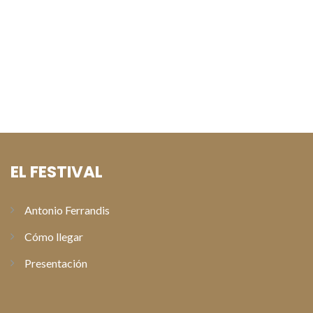
Natalia Verbeke y David Serrano presentan «Lapönia» en los
preestrenos del Festival de Cine de Paterna
Alberto San Juan recoge el Premio Especial Antonio
Ferrandis en la gala de clausura del XI Festival de Cine de
Paterna
EL FESTIVAL
Antonio Ferrandis
Cómo llegar
Presentación