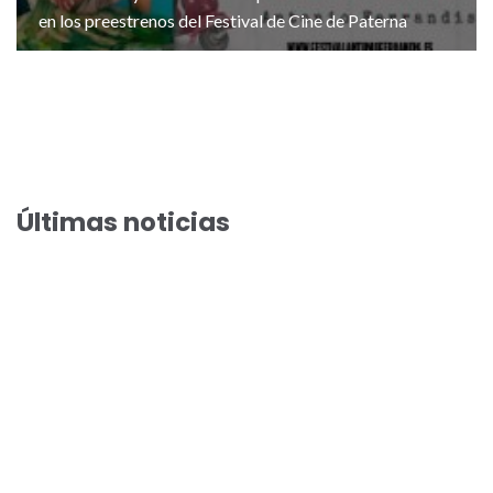
en los preestrenos del Festival de Cine de Paterna
Últimas noticias
El Festival de Cine de Paterna acoge el preestreno de la
comedia veraniega “Haciendo amigos”
El Festival de Cine de Paterna llega a su preestreno 100 con
Arantxa Echevarría y Susi Sánchez en “Cada día nace un listo”
Toni Acosta y Aleix Morante presentan “A una isla de ti” en
los preestrenos del Festival de Cine de Paterna