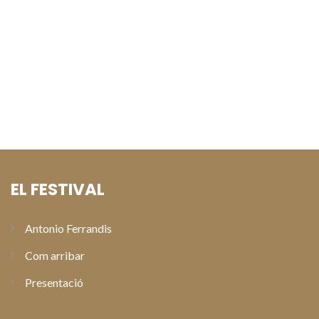
Natalia Verbeke i David Serrano presenten “Lapönia” en les
preestrenes del Festival de Cinema de Paterna
Alberto Sant Joan arreplega el Premi Especial Antonio
Ferrandis en la gala de clausura de l’XI Festival de Cinema de
Paterna
EL FESTIVAL
Antonio Ferrandis
Com arribar
Presentació