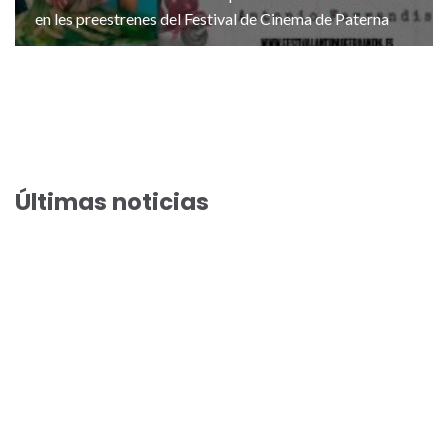
en les preestrenes del Festival de Cinema de Paterna
Últimas noticias
El Festival de Cinema de Paterna acull la preestrena de la
comèdia estiuenca “Fent amics”
El Festival de Cinema de Paterna arriba a la seua preestrena
100 amb Arantxa Echevarría i Susi Sánchez en “Cada dia naix
un llest”
Toni Acosta i Aleix Morante presenten “A una isla de ti” en les
preestrenes del Festival de Cinema de Paterna