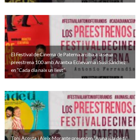
El Festival de Cinema de Paterna arriba a la seua
preestrena 100 amb Arantxa Echevarría i Susi Sánchez
en “Cada dia naix un llest”
Toni Acosta i Aleix Morante presenten “A una isla de ti”