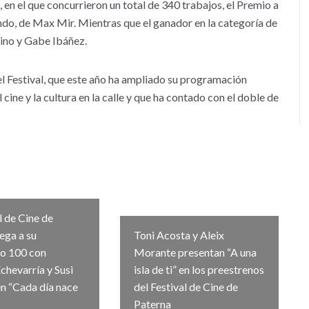
, en el que concurrieron un total de 340 trabajos, el Premio a
do, de Max Mir. Mientras que el ganador en la categoría de
lino y Gabe Ibáñez.
el Festival, que este año ha ampliado su programación
cine y la cultura en la calle y que ha contado con el doble de
l de Cine de
lega a su
Toni Acosta y Aleix
no 100 con
Morante presentan “A una
chevarría y Susi
isla de ti” en los preestrenos
n “Cada día nace
del Festival de Cine de
Paterna