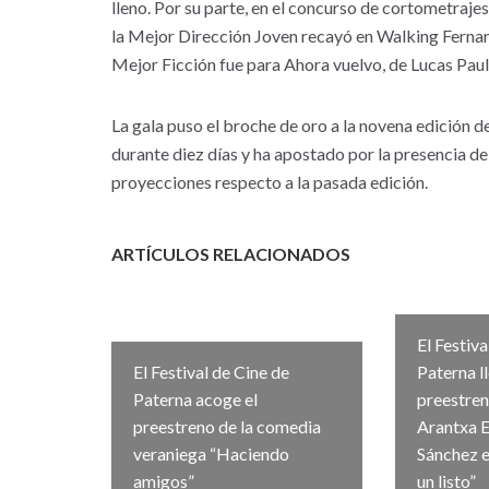
lleno. Por su parte, en el concurso de cortometrajes
la Mejor Dirección Joven recayó en Walking Fernan
Mejor Ficción fue para Ahora vuelvo, de Lucas Pau
La gala puso el broche de oro a la novena edición d
durante diez días y ha apostado por la presencia del 
proyecciones respecto a la pasada edición.
ARTÍCULOS RELACIONADOS
El Festiva
El Festival de Cine de
Paterna l
Paterna acoge el
preestre
preestreno de la comedia
Arantxa E
veraniega “Haciendo
Sánchez e
amigos”
un listo”