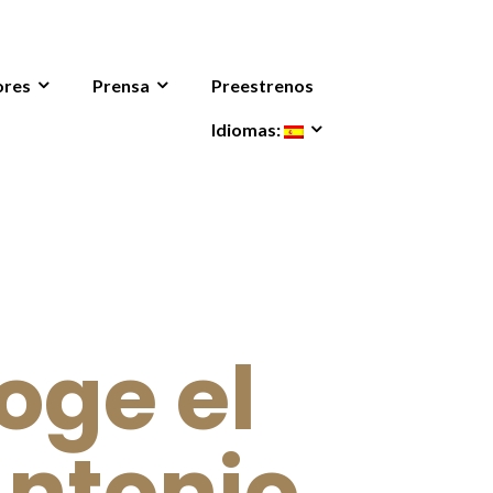
ores
Prensa
Preestrenos
Idiomas:
oge el
Antonio