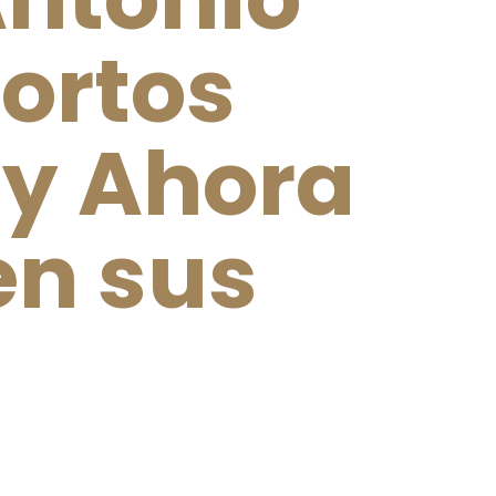
cortos
 y Ahora
en sus