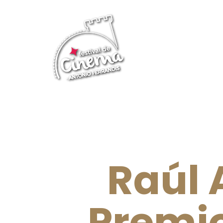
Raúl 
Premio