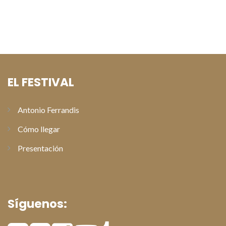
Alberto San Juan recoge el Premio Especial Antonio
Ferrandis en la gala de clausura del XI Festival de Cine de
Paterna
EL FESTIVAL
Antonio Ferrandis
Cómo llegar
Presentación
Síguenos: