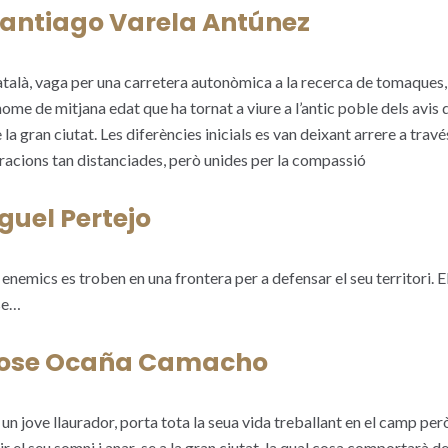
Santiago Varela Antúnez
atalà, vaga per una carretera autonòmica a la recerca de tomaques,
me de mitjana edat que ha tornat a viure a l’antic poble dels avis d
la gran ciutat. Les diferències inicials es van deixant arrere a travé
racions tan distanciades, però unides per la compassió
guel Pertejo
enemics es troben en una frontera per a defensar el seu territori. E
-se…
Jose Ocaña Camacho
n jove llaurador, porta tota la seua vida treballant en el camp però
r el seu somni i anar-se a la gran ciutat, la qual cosa comportarà dei