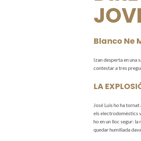
JOV
Blanco Ne 
Izan desperta en una 
contestar a tres pregun
LA EXPLOSI
José Luis ho ha tornat 
els electrodomèstics vo
ho en un lloc segur: la
quedar humiliada davan