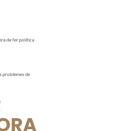
ra de fer política
lts problemes de
R
TORA