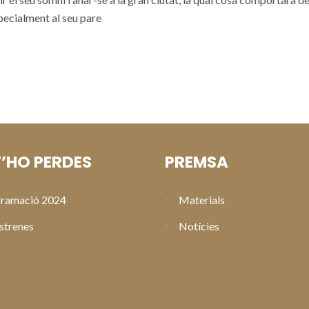
specialment al seu pare
’HO PERDES
PREMSA
ramació 2024
Materials
strenes
Notícies