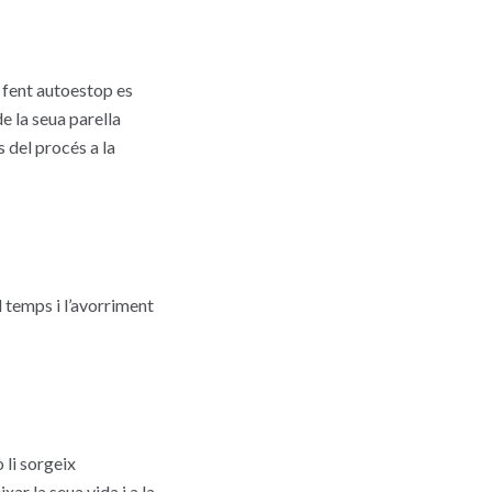
 fent autoestop es
e la seua parella
s del procés a la
l temps i l’avorriment
 li sorgeix
xar la seua vida i a la