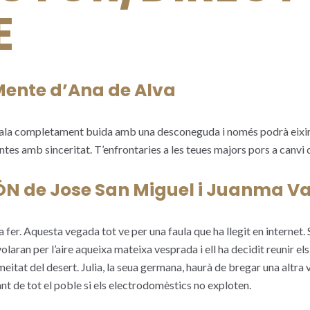
E
Mente d’Ana de Alva
sala completament buida amb una desconeguda i només podrà eixi
tes amb sinceritat. T’enfrontaries a les teues majors pors a canvi de
ÓN de Jose San Miguel i Juanma V
a fer. Aquesta vegada tot ve per una faula que ha llegit en internet.
laran per l’aire aqueixa mateixa vesprada i ell ha decidit reunir els
 meitat del desert. Julia, la seua germana, haurà de bregar una altr
t de tot el poble si els electrodomèstics no exploten.