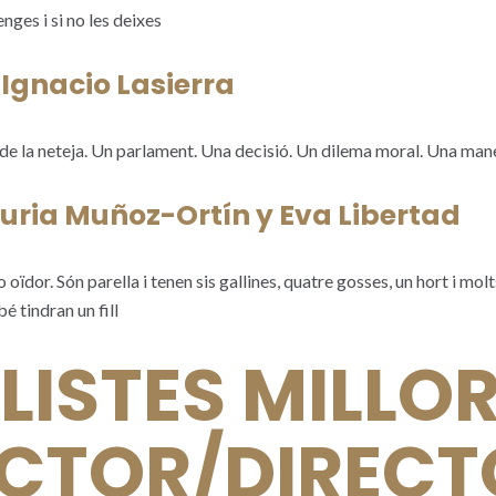
menges i si no les deixes
Ignacio Lasierra
de la neteja. Un parlament. Una decisió. Un dilema moral. Una mane
uria Muñoz-Ortín y Eva Libertad
 oïdor. Són parella i tenen sis gallines, quatre gosses, un hort i mo
 tindran un fill
LISTES MILLO
ECTOR/DIREC