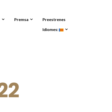
s
Premsa
Preestrenes
Idiomes:
22