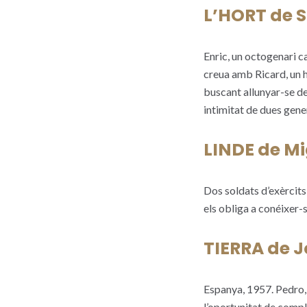
L’HORT de 
Enric, un octogenari c
creua amb Ricard, un ho
buscant allunyar-se de 
intimitat de dues gene
LINDE de Mi
Dos soldats d’exèrcits 
els obliga a conéixer
TIERRA de 
Espanya, 1957. Pedro, u
l’oportunitat de compli