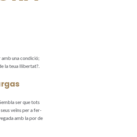
r amb una condició;
 la teua llibertat?.
argas
 Sembla ser que tots
 seus veïns per a fer-
a vegada amb la por de