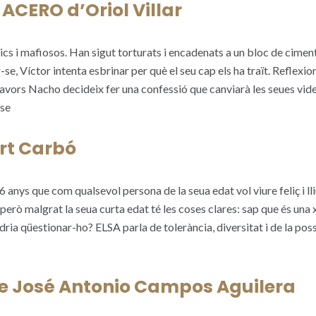
CERO d’Oriol Villar
cs i mafiosos. Han sigut torturats i encadenats a un bloc de cime
-se, Víctor intenta esbrinar per què el seu cap els ha traït. Reflexio
llavors Nacho decideix fer una confessió que canviarà les seues vide
-se
rt Carbó
6 anys que com qualsevol persona de la seua edat vol viure feliç i ll
 però malgrat la seua curta edat té les coses clares: sap que és una x
dria qüestionar-ho? ELSA parla de tolerància, diversitat i de la possi
e José Antonio Campos Aguilera