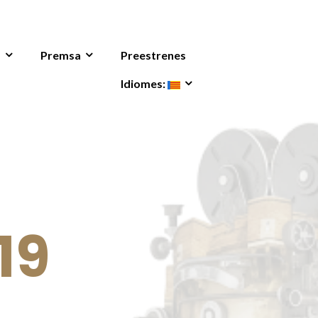
s
Premsa
Preestrenes
Idiomes:
19