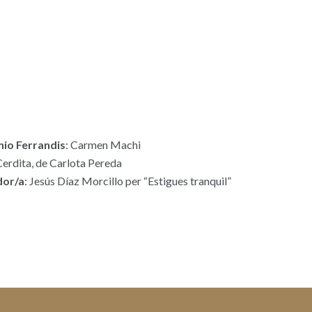
nio Ferrandis
: Carmen Machi
Cerdita, de Carlota Pereda
dor/a
: Jesús Díaz Morcillo per “Estigues tranquil”