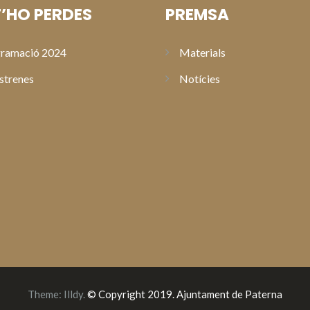
’HO PERDES
PREMSA
ramació 2024
Materials
strenes
Notícies
Theme:
Illdy
.
© Copyright 2019. Ajuntament de Paterna