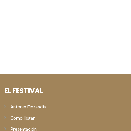
Toni Acosta y Aleix Morante presentan “A una isla de ti” en
los preestrenos del Festival de Cine de Paterna
Natalia Verbeke y David Serrano presentan «Lapönia» en los
preestrenos del Festival de Cine de Paterna
Alberto San Juan recoge el Premio Especial Antonio
Ferrandis en la gala de clausura del XI Festival de Cine de
Paterna
EL FESTIVAL
Antonio Ferrandis
Cómo llegar
Presentación