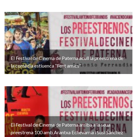
El Festival de Cinema de Paterna acull la preestrena de
la comèdia estiuenca “Fent amics”
El Festival de Cinema de Paterna arriba a la seua
preestrena 100 amb Arantxa Echevarría i Susi Sánchez