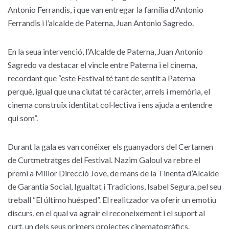
Antonio Ferrandis, i que van entregar la família d’Antonio
Ferrandis i l’alcalde de Paterna, Juan Antonio Sagredo.
En la seua intervenció, l’Alcalde de Paterna, Juan Antonio
Sagredo va destacar el vincle entre Paterna i el cinema,
recordant que “este Festival té tant de sentit a Paterna
perquè, igual que una ciutat té caràcter, arrels i memòria, el
cinema construïx identitat col·lectiva i ens ajuda a entendre
qui som”.
Durant la gala es van conéixer els guanyadors del Certamen
de Curtmetratges del Festival. Nazim Galoul va rebre el
premi a Millor Direcció Jove, de mans de la Tinenta d’Alcalde
de Garantia Social, Igualtat i Tradicions, Isabel Segura, pel seu
treball “El último huésped”. El realitzador va oferir un emotiu
discurs, en el qual va agrair el reconeixement i el suport al
curt, un dels seus primers projectes cinematogràfics.