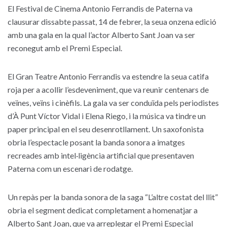
El Festival de Cinema Antonio Ferrandis de Paterna va
clausurar dissabte passat, 14 de febrer, la seua onzena edició
amb una gala en la qual l’actor Alberto Sant Joan va ser
reconegut amb el Premi Especial.
El Gran Teatre Antonio Ferrandis va estendre la seua catifa
roja per a acollir l’esdeveniment, que va reunir centenars de
veïnes, veïns i cinèfils. La gala va ser conduïda pels periodistes
d’À Punt Víctor Vidal i Elena Riego, i la música va tindre un
paper principal en el seu desenrotllament. Un saxofonista
obria l’espectacle posant la banda sonora a imatges
recreades amb intel·ligència artificial que presentaven
Paterna com un escenari de rodatge.
Un repàs per la banda sonora de la saga “L’altre costat del llit”
obria el segment dedicat completament a homenatjar a
Alberto Sant Joan, que va arreplegar el Premi Especial