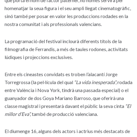
que porta el nom de l’actor paterner, no només servirà per
homenatjar la seua figura i el seu ampli llegat cinematogràfic,
sinó també per posar en valor les produccions rodades en la
nostra comunitat i als professionals valencians.
La programació del festival inclourà diferents títols de la
filmografia de Ferrandis, a més de taules rodones, activitats
lúdiques i projeccions exclusives.
Entre els cineastes convidats es troben l’alacantí Jorge
Torregrossa (la pel·lícula del qual
“La vida inesperada”,
rodada
entre València i Nova York, tindrà una passada especial) o el
guanyador de dos Goya Mariano Barroso, que oferirà una
classe magistral i presentarà davant el públic la seva cinta
“El
millor d’Eva”,
també de producció valenciana.
El diumenge 16, alguns dels actors i actrius més destacats de