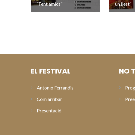
“Fent amics”
un llest”
EL FESTIVAL
NO T
Antonio Ferrandis
Prog
Com arribar
Pree
Presentació