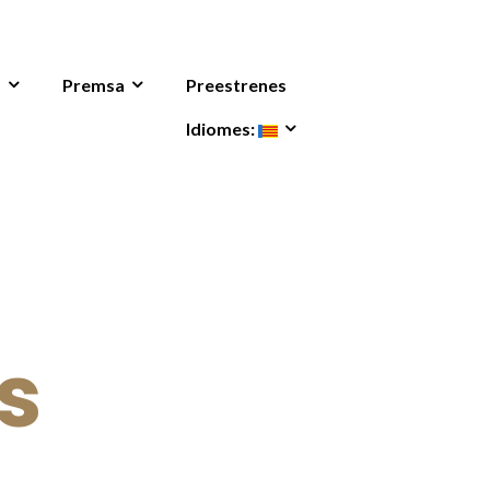
s
Premsa
Preestrenes
Idiomes:
s