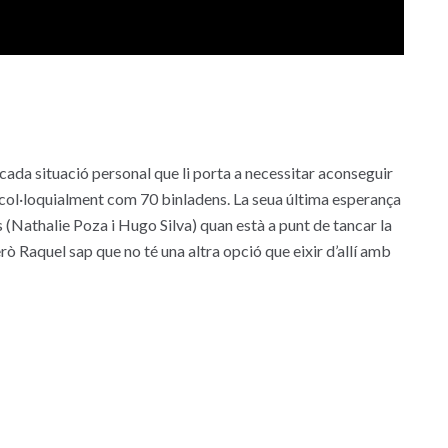
da situació personal que li porta a necessitar aconseguir
col·loquialment com 70 binladens. La seua última esperança
 (Nathalie Poza i Hugo Silva) quan està a punt de tancar la
ò Raquel sap que no té una altra opció que eixir d’allí amb