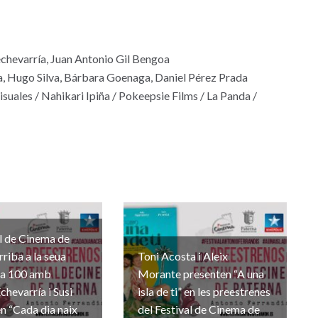
aechevarría, Juan Antonio Gil Bengoa
, Hugo Silva, Bárbara Goenaga, Daniel Pérez Prada
uales / Nahikari Ipiña / Pokeepsie Films / La Panda /
+
al de Cinema de
rriba a la seua
Toni Acosta i Aleix
na 100 amb
Morante presenten “A una
chevarría i Susi
isla de ti” en les preestrenes
n “Cada dia naix
del Festival de Cinema de