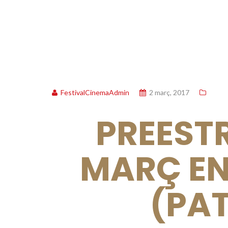
FestivalCinemaAdmin
2 març, 2017
PREESTR
MARÇ EN
(PA