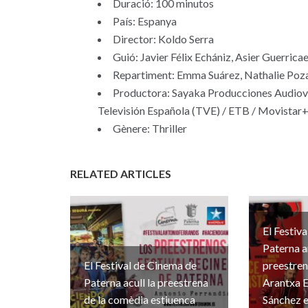
Duració: 100 minutos
País: Espanya
Director: Koldo Serra
Guió: Javier Félix Echániz, Asier Guerric
Repartiment: Emma Suárez, Nathalie Poza
Productora: Sayaka Producciones Audiovis
Televisión Española (TVE) / ETB / Movistar
Gènere: Thriller
RELATED ARTICLES
El Festiv
Paterna a
El Festival de Cinema de
preestre
Paterna acull la preestrena
Arantxa E
de la comèdia estiuenca
Sánchez e