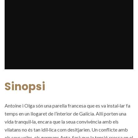
Sinopsi
Antoine i Olga són una parella francesa que es va instal·lar fa
temps en un llogaret de l’interior de Galícia. Allí porten una
vida tranquil·la, encara que la seua convivència amb els
vilatans no és tan idíl·lica com desitjarien. Un conflicte amb
els seus veïns, els germans Anta, farà que la tensió cresca en el