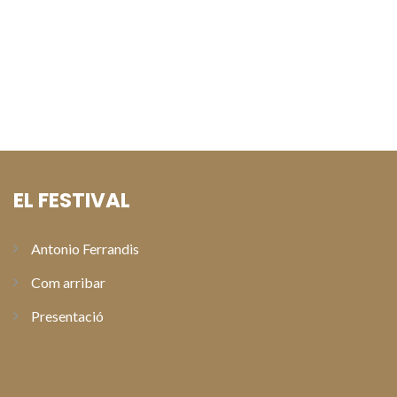
Natalia Verbeke i David Serrano presenten “Lapönia” en les
preestrenes del Festival de Cinema de Paterna
Alberto Sant Joan arreplega el Premi Especial Antonio
Ferrandis en la gala de clausura de l’XI Festival de Cinema de
Paterna
EL FESTIVAL
Antonio Ferrandis
Com arribar
Presentació