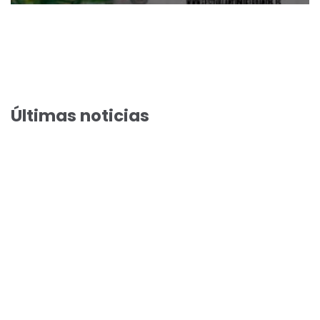
Últimas noticias
El Festival de Cinema de Paterna acull la preestrena de la
comèdia estiuenca “Fent amics”
El Festival de Cinema de Paterna arriba a la seua preestrena
100 amb Arantxa Echevarría i Susi Sánchez en “Cada dia naix
un llest”
Toni Acosta i Aleix Morante presenten “A una isla de ti” en les
preestrenes del Festival de Cinema de Paterna