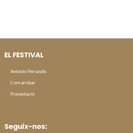
Alberto Sant Joan arreplega el Premi Especial Antonio
Ferrandis en la gala de clausura de l’XI Festival de Cinema de
Paterna
EL FESTIVAL
Antonio Ferrandis
Com arribar
Presentació
Seguix-nos: