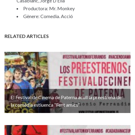
Casablanc, Jorge D’Elía
Productora: Mr. Monkey
Gènere: Comedia. Acció
RELATED ARTICLES
El Festival de Cinema de Paterna acull la preestrena de
la comèdia estiuenca “Fent amics”