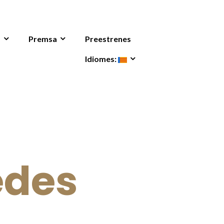
s
Premsa
Preestrenes
Idiomes:
edes