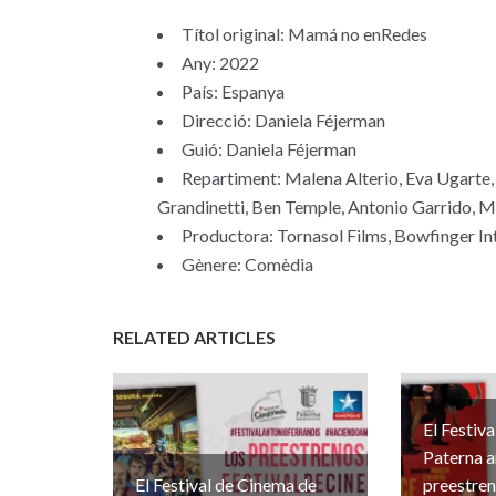
Títol original: Mamá no enRedes
Any: 2022
País: Espanya
Direcció: Daniela Féjerman
Guió: Daniela Féjerman
Repartiment: Malena Alterio, Eva Ugarte,
Grandinetti, Ben Temple, Antonio Garrido, M
Productora: Tornasol Films, Bowfinger In
Gènere: Comèdia
RELATED ARTICLES
El Festiv
Paterna a
El Festival de Cinema de
preestre