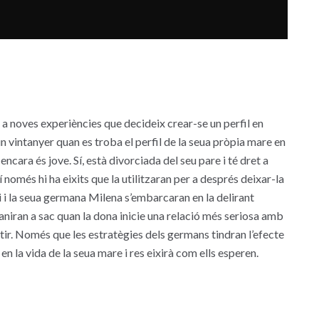
a noves experiències que decideix crear-se un perfil en
n vintanyer quan es troba el perfil de la seua pròpia mare en
encara és jove. Sí, està divorciada del seu pare i té dret a
í només hi ha eixits que la utilitzaran per a després deixar-la
i i la seua germana Milena s’embarcaran en la delirant
 aniran a sac quan la dona inicie una relació més seriosa amb
tir. Només que les estratègies dels germans tindran l’efecte
n la vida de la seua mare i res eixirà com ells esperen.