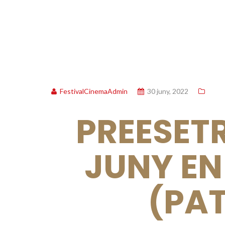
FestivalCinemaAdmin
30 juny, 2022
PREESETR
JUNY EN
(PA