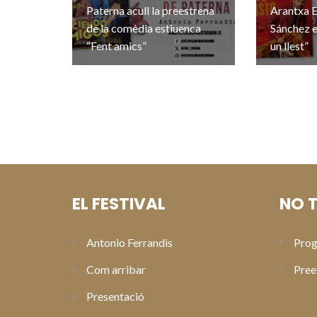
Paterna acull la preestrena
Arantxa E
de la comèdia estiuenca
Sánchez e
“Fent amics”
un llest”
EL FESTIVAL
NO T
Antonio Ferrandis
Prog
Com arribar
Pree
Presentació