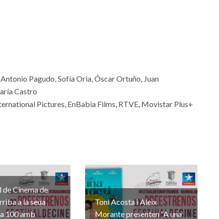
 Antonio Pagudo, Sofía Oria, Óscar Ortuño, Juan
aría Castro
ternational Pictures, EnBabia Films, RTVE, Movistar Plus+
al de Cinema de
rriba a la seua
Toni Acosta i Aleix
na 100 amb
Morante presenten “A una