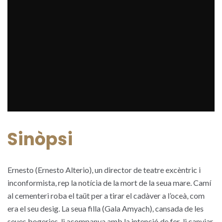
Sinòpsi
Ernesto (Ernesto Alterio), un director de teatre excèntric i
inconformista, rep la notícia de la mort de la seua mare. Camí
al cementeri roba el taüt per a tirar el cadàver a l’oceà, com
era el seu desig. La seua filla (Gala Amyach), cansada de les
seues bogeries, li acompanya amb la intenció de fer-li canviar