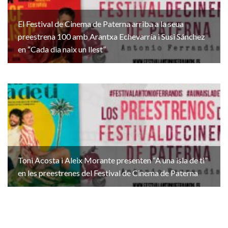
El Festival de Cinema de Paterna arriba a la seua
preestrena 100 amb Arantxa Echevarría i Susi Sánchez
en “Cada dia naix un llest”
Toni Acosta i Aleix Morante presenten “A una isla de ti”
en les preestrenes del Festival de Cinema de Paterna