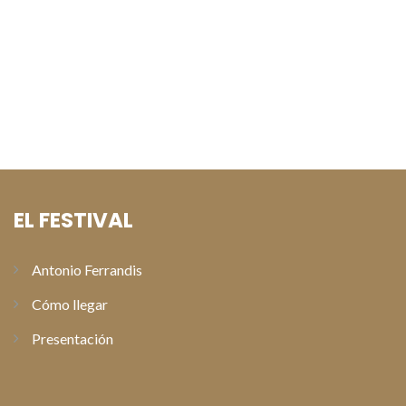
Natalia Verbeke y David Serrano presentan «Lapönia» en los
preestrenos del Festival de Cine de Paterna
Alberto San Juan recoge el Premio Especial Antonio
Ferrandis en la gala de clausura del XI Festival de Cine de
Paterna
EL FESTIVAL
Antonio Ferrandis
Cómo llegar
Presentación