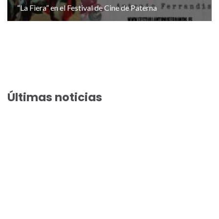
“La Fiera” en el Festival de Cine de Paterna
Últimas noticias
El Festival de Cine de Paterna acoge el preestreno de la
comedia veraniega “Haciendo amigos”
El Festival de Cine de Paterna llega a su preestreno 100 con
Arantxa Echevarría y Susi Sánchez en “Cada día nace un listo”
Toni Acosta y Aleix Morante presentan “A una isla de ti” en
los preestrenos del Festival de Cine de Paterna